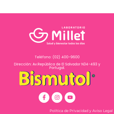
Teléfono: (02) 400-9600
Dirección: Av.República de El Salvador N34-493 y
Portugal.
F
I
Y
a
n
o
c
s
u
e
t
t
Política de Privacidad y Aviso Legal