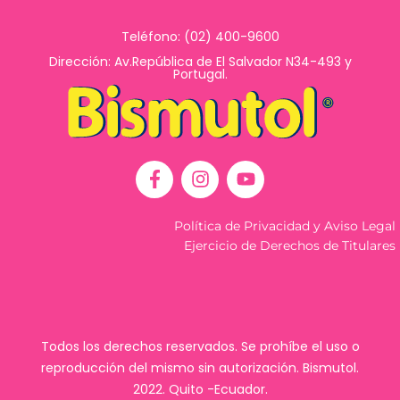
Teléfono: (02) 400-9600
Dirección: Av.República de El Salvador N34-493 y
Portugal.
F
I
Y
a
n
o
c
s
u
e
t
t
Política de Privacidad y Aviso Legal
b
a
u
Ejercicio de Derechos de Titulares
o
g
b
o
r
e
k
a
-
m
f
Todos los derechos reservados. Se prohíbe el uso o
reproducción del mismo sin autorización. Bismutol.
2022. Quito -Ecuador.