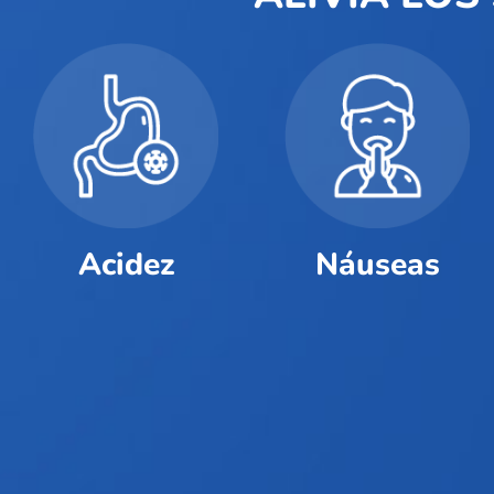
Acidez
Náuseas