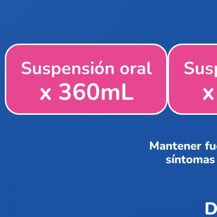
Suspensión oral
Sus
x 360mL
x
Mantener fue
síntomas 
D