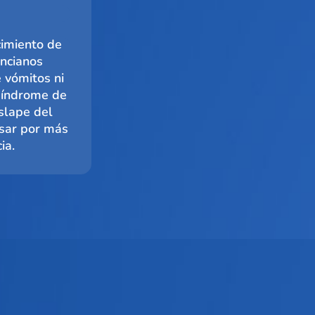
cimiento de
ancianos
 vómitos ni
 síndrome de
slape del
usar por más
ia.