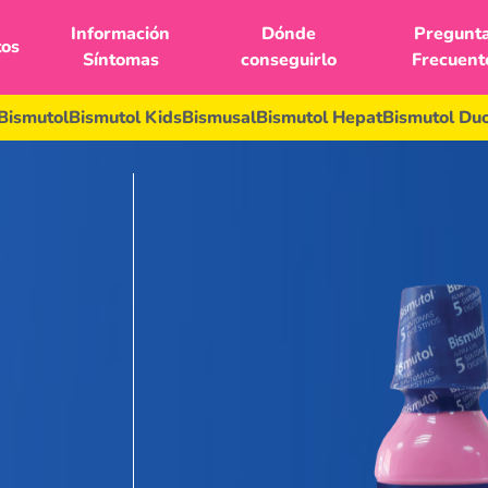
Información
Dónde
Pregunt
tos
Síntomas
conseguirlo
Frecuent
Bismutol
Bismutol Kids
Bismusal
Bismutol Hepat
Bismutol Du