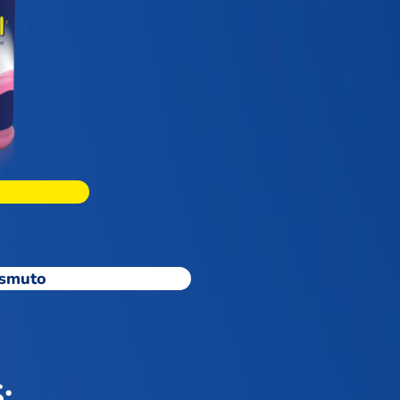
ismuto
: