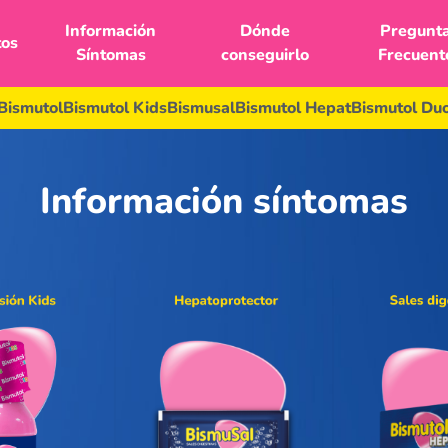
Información
Dónde
Pregunt
tos
Síntomas
conseguirlo
Frecuent
Bismutol
Bismutol Kids
Bismusal
Bismutol Hepat
Bismutol Du
Información síntomas