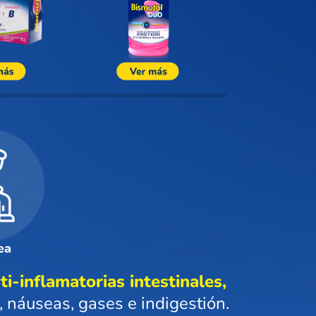
ea
ti-inflamatorias intestinales,
, náuseas, gases e indigestión.